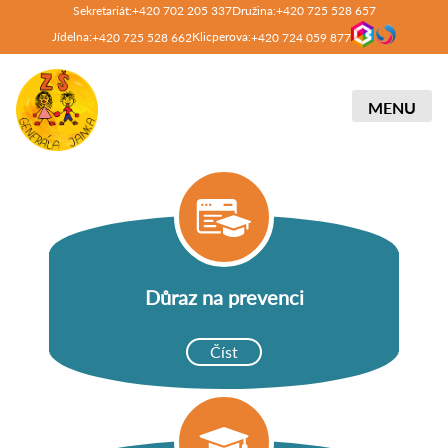
Sekretariát:
Družina:
+420 702 205 337
+420 725 528 657
Jídelna:
Klicperova:
+420 725 528 662
+420 724 059 877
MENU
Důraz na prevenci
Číst