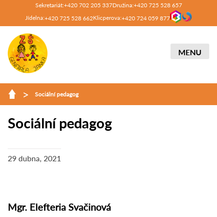
Sekretariát:
Družina:
+420 702 205 337
+420 725 528 657
Jídelna:
Klicperova:
+420 725 528 662
+420 724 059 877
MENU
>
Sociální pedagog
Sociální pedagog
29 dubna, 2021
Mgr. Elefteria Svačinová