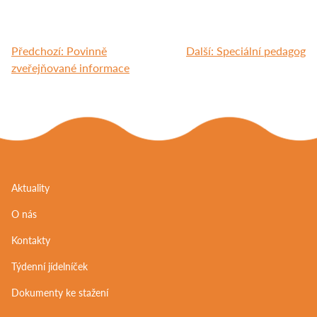
Navigace
Předchozí:
Povinně
Další:
Speciální pedagog
pro
zveřejňované informace
příspěvek
Aktuality
O nás
Kontakty
Týdenní jídelníček
Dokumenty ke stažení