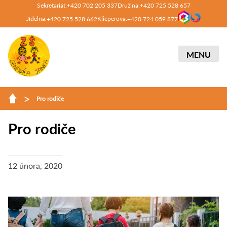
Sekretariát:
Družina:
+420 702 205 337
+420 725 528 657
Jídelna:
Klicperova:
+420 725 528 662
+420 724 059 877
MENU
>
Pro rodiče
Pro rodiče
12 února, 2020