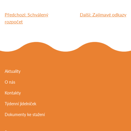
Navigace
Předchozí:
Schválený
Další:
Zajímavé odkazy
pro
rozpočet
příspěvek
Aktuality
O nás
Kontakty
Týdenní jídelníček
Dokumenty ke stažení