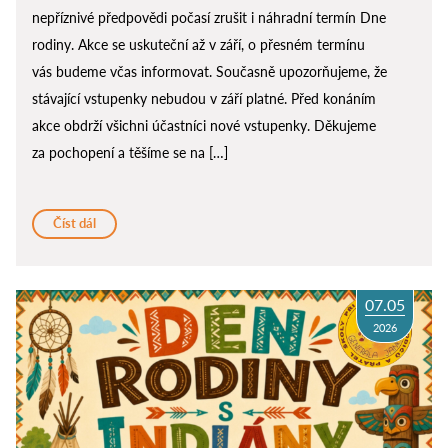
nepříznivé předpovědi počasí zrušit i náhradní termín Dne
rodiny. Akce se uskuteční až v září, o přesném termínu
vás budeme včas informovat. Současně upozorňujeme, že
stávající vstupenky nebudou v září platné. Před konáním
akce obdrží všichni účastníci nové vstupenky. Děkujeme
za pochopení a těšíme se na […]
Číst dál
07.05
2026