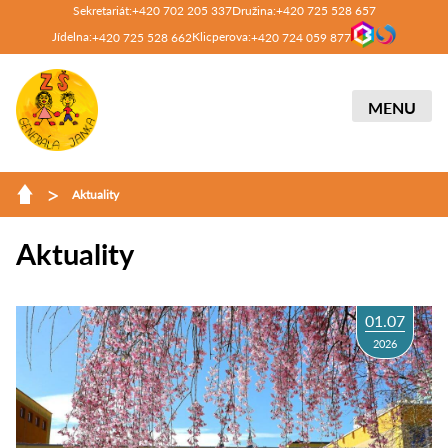
Sekretariát:
Družina:
+420 702 205 337
+420 725 528 657
Jídelna:
Klicperova:
+420 725 528 662
+420 724 059 877
MENU
>
Aktuality
Aktuality
01.07
2026