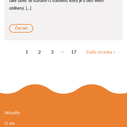
také tanec se stuhami či třásněmi, který je u dětí velmi
oblíbený. […]
Číst dál
…
1
2
3
17
Další stránka »
Aktuality
O nás