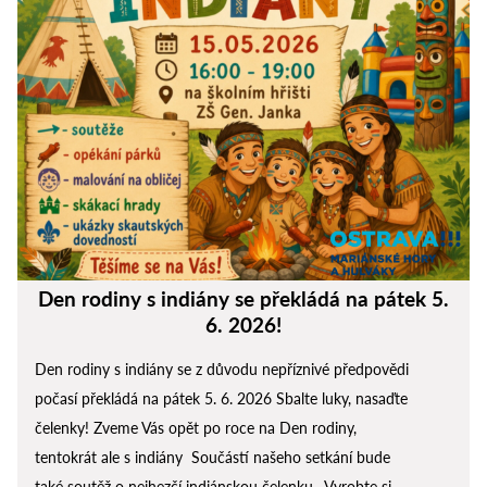
Den rodiny s indiány se překládá na pátek 5.
6. 2026!
Den rodiny s indiány se z důvodu nepříznivé předpovědi
počasí překládá na pátek 5. 6. 2026 Sbalte luky, nasaďte
čelenky! Zveme Vás opět po roce na Den rodiny,
tentokrát ale s indiány Součástí našeho setkání bude
také soutěž o nejhezčí indiánskou čelenku. Vyrobte si