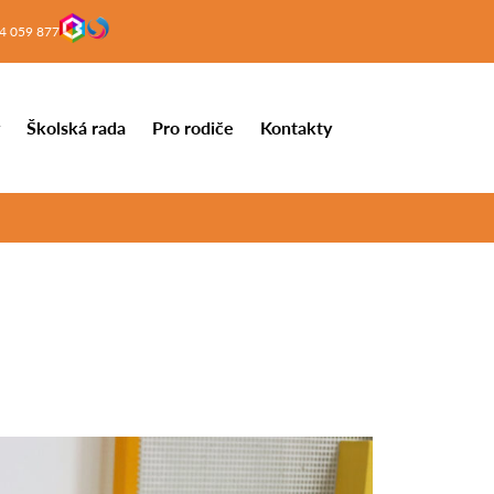
4 059 877
y
Školská rada
Pro rodiče
Kontakty