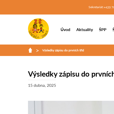
Sekretariát:
+420 7
Úvod
Aktuality
ŠPP
>
Výsledky zápisu do prvních tříd
Výsledky zápisu do prvních
15 dubna, 2025