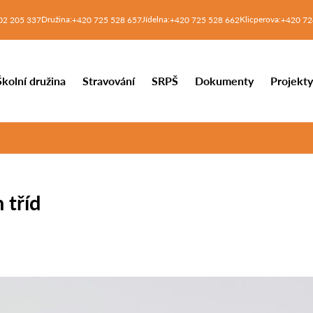
Družina:
Jídelna:
Klicperova:
02 205 337
+420 725 528 657
+420 725 528 662
+420 72
Školní družina
Stravování
SRPŠ
Dokumenty
Projekt
 tříd