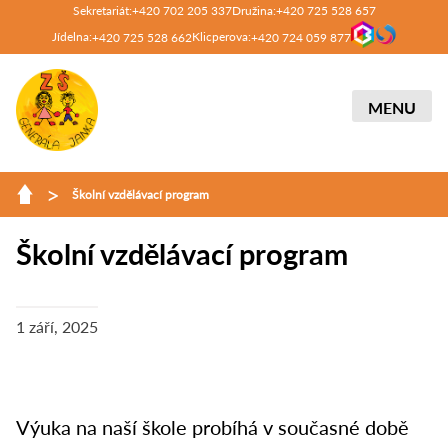
Sekretariát:
Družina:
+420 702 205 337
+420 725 528 657
Jídelna:
Klicperova:
+420 725 528 662
+420 724 059 877
MENU
>
Školní vzdělávací program
Školní vzdělávací program
1 září, 2025
Výuka na naší škole probíhá v současné době