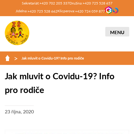
Sekretariát:
Družina:
+420 702 205 337
+420 725 528 657
Jídelna:
Klicperova:
+420 725 528 662
+420 724 059 877
MENU
>
Jak mluvit o Covidu-19? Info pro rodiče
Jak mluvit o Covidu-19? Info
pro rodiče
23 října, 2020