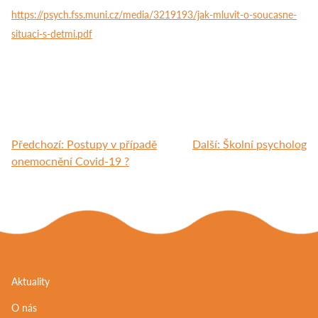
https://psych.fss.muni.cz/media/3219193/jak-mluvit-o-soucasne-
situaci-s-detmi.pdf
Navigace
Předchozí:
Postupy v případě
Další:
Školní psycholog
pro
onemocnění Covid-19 ?
příspěvek
Aktuality
O nás