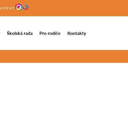
4 059 877
y
Školská rada
Pro rodiče
Kontakty