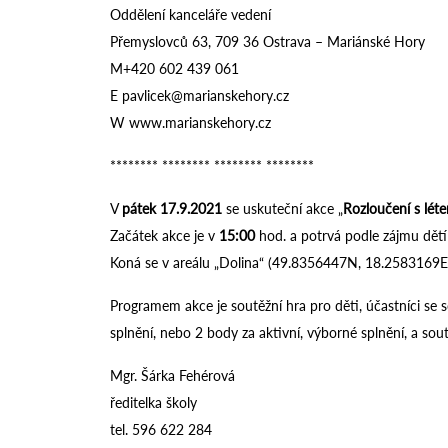
Oddělení kanceláře vedení
Přemyslovců 63, 709 36 Ostrava – Mariánské Hory
M+420 602 439 061
E pavlicek@marianskehory.cz
W www.marianskehory.cz
******** ******** ******** ********
V
pátek 17.9.2021
se uskuteční akce „
Rozloučení s lét
Začátek akce je v
15:00
hod. a potrvá podle zájmu dětí
Koná se v areálu „Dolina“ (49.8356447N, 18.2583169E
Programem akce je soutěžní hra pro děti, účastníci se 
splnění, nebo 2 body za aktivní, výborné splnění, a sout
Mgr. Šárka Fehérová
ředitelka školy
tel. 596 622 284