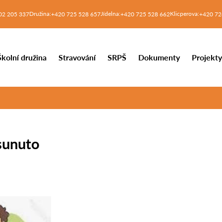
Družina:
Jídelna:
Klicperova:
02 205 337
+420 725 528 657
+420 725 528 662
+420 72
Školní družina
Stravování
SRPŠ
Dokumenty
Projekt
sunuto