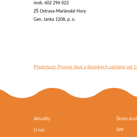
mob. 602 296 022
ZŠ Ostrava-Mariánské Hory
Gen. Janka 1208, p. o.
Předchozí:
Provoz škol a školských zařízení od 
Aktuality
Školní druž
O nás
ŠPP