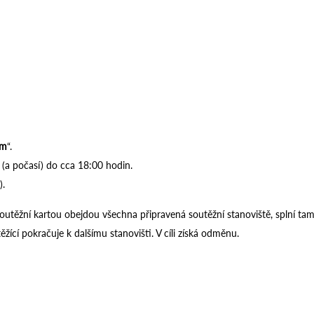
em
“.
 (a počasí) do cca 18:00 hodin.
).
soutěžní kartou obejdou všechna připravená soutěžní stanoviště, splní tam
ěžící pokračuje k dalšímu stanovišti. V cíli získá odměnu.