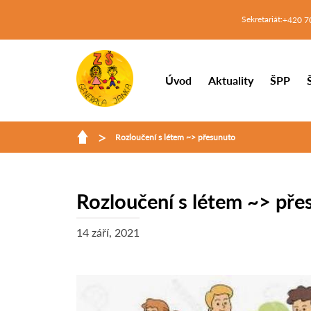
Sekretariát:
+420 7
Úvod
Aktuality
ŠPP
>
Rozloučení s létem ~> přesunuto
Rozloučení s létem ~> pře
14 září, 2021