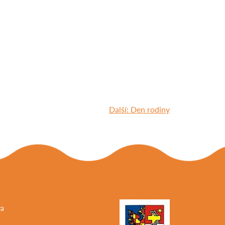
Další:
Den rodiny
va