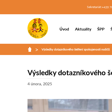
Sekretariát:
+420 7
Úvod
Aktuality
ŠPP
>
Výsledky dotazníkového šetření spokojenosti rodičů
Výsledky dotazníkového še
4 února, 2025