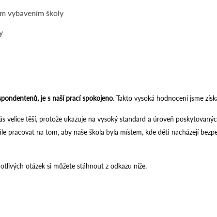
ním vybavením školy
y
spondentenů, je s naší prací spokojeno
. Takto vysoká hodnocení jsme získ
ás velice těší, protože ukazuje na vysoký standard a úroveň poskytovanýc
le pracovat na tom, aby naše škola byla místem, kde děti nacházejí bezpe
tlivých otázek si můžete stáhnout z odkazu níže.