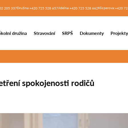
Družina:
Jídelna:
Klicperova:
02 205 337
+420 725 528 657
+420 725 528 662
+420 72
Školní družina
Stravování
SRPŠ
Dokumenty
Projekt
tření spokojenosti rodičů