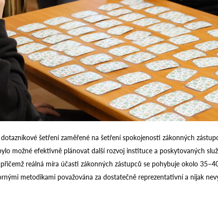
 dotazníkové šetření zaměřené na šetření spokojenosti zákonných zástupců 
by bylo možné efektivně plánovat další rozvoj instituce a poskytovaných s
 přičemž reálná míra účasti zákonných zástupců se pohybuje okolo 35–40 %
ornými metodikami považována za dostatečně reprezentativní a nijak nev