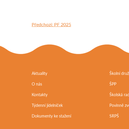
Předchozí:
PF 2025
Aktuality
Školní druž
O nás
ŠPP
Kontakty
Školská ra
Týdenní jídelníček
Povinně zv
Dokumenty ke stažení
SRPŠ