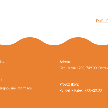
Navigace
Další:
pro
příspěvek
ina
Adresa:
Gen. Janka 1208, 709 00, Ostra
da
Provoz školy:
eřejňované informace
Pondělí – Pátek; 7:00–20:00