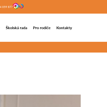
4 059 877
y
Školská rada
Pro rodiče
Kontakty