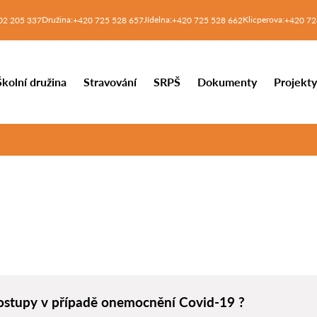
Družina:
Jídelna:
Klicperova:
02 205 337
+420 725 528 657
+420 725 528 662
+420 72
Školní družina
Stravování
SRPŠ
Dokumenty
Projekt
ostupy v případě onemocnění Covid-19 ?