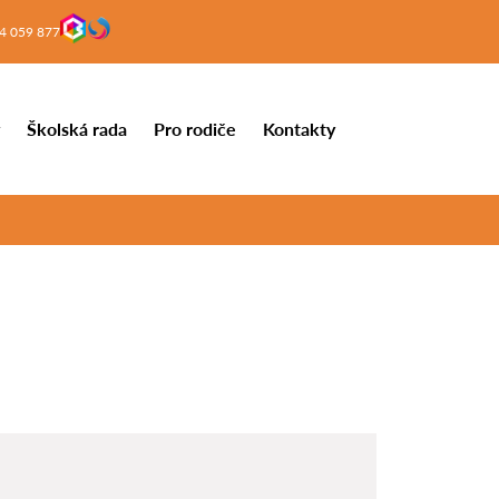
4 059 877
y
Školská rada
Pro rodiče
Kontakty