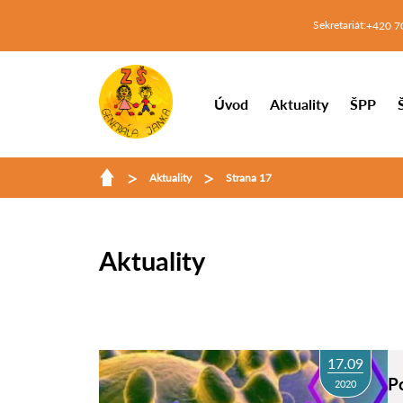
Sekretariát:
+420 7
Úvod
Aktuality
ŠPP
>
>
Aktuality
Strana 17
Aktuality
17.09
P
2020