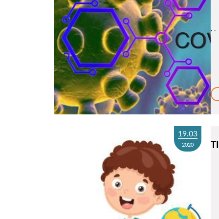
. .
19.03
T
2020