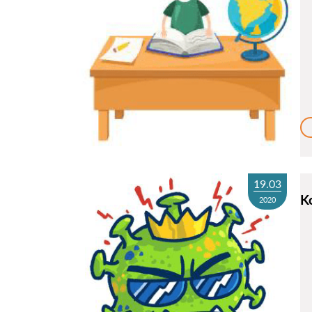
19.03
K
2020