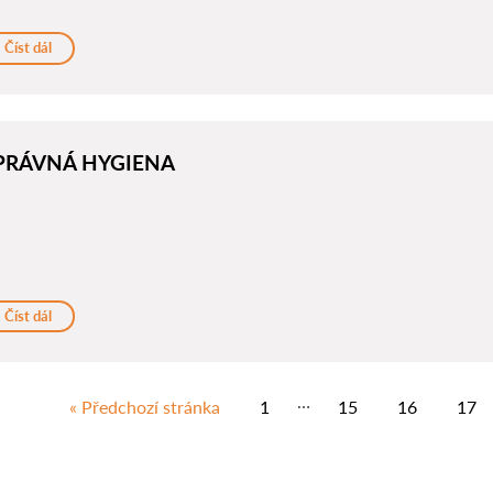
Číst dál
PRÁVNÁ HYGIENA
Číst dál
…
« Předchozí stránka
1
15
16
17