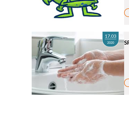
17.03
S
2020